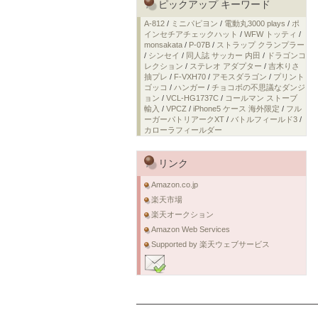
ピックアップ キーワード
A-812
/
ミニパピヨン
/
電動丸3000 plays
/
ポ
インセチアチェックハット
/
WFW トッティ
/
monsakata
/
P-07B
/
ストラップ クランプラー
/
シンセイ
/
同人誌 サッカー 内田
/
ドラゴンコ
レクション
/
ステレオ アダプター
/
吉木りさ
抽プレ
/
F-VXH70
/
アモスダラゴン
/
プリント
ゴッコ
/
ハンガー
/
チョコボの不思議なダンジ
ョン
/
VCL-HG1737C
/
コールマン ストーブ
輸入
/
VPCZ
/
iPhone5 ケース 海外限定
/
フル
ーガーパトリアークXT
/
バトルフィールド3
/
カローラフィールダー
リンク
Amazon.co.jp
楽天市場
楽天オークション
Amazon Web Services
Supported by 楽天ウェブサービス