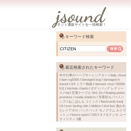
jsound
ネット通販サイトを一括検索！
キーワード検索
最近検索されたキーワード
年中行事のペープサートシアター
/
daily closet
/
dam-xg5000
/
damaged bug
/
damaged in
transit
/
rk5 ミラー格納
/
damask rose
/
6000k
h11
/
michele chiarlo
/
ボディバッグ レディー
ス
/
mij
/
充電ケーブル 3in1 2m
/
floating points
promises
/
nvidia shield tv
/
芳香剤カバー
/
バ
ンズ
/
ねこぱんち コミック
/
flashcards kanji
n3
/
ever lasting ride
/
nihilism
/
dvd-box 抱かれ
たい
/
アポロ バックパック モノグラム ルイヴ
ィトン
/
bosco sport
/
100スキ
/
ゼクシオ ユー
ティリティ 3番