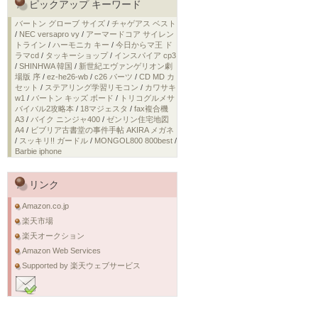
ピックアップ キーワード
バートン グローブ サイズ
/
チャゲアス ベスト
/
NEC versapro vy
/
アーマードコア サイレン
トライン
/
ハーモニカ キー
/
今日からマ王 ド
ラマcd
/
タッキーショップ
/
インスパイア cp3
/
SHINHWA 韓国
/
新世紀エヴァンゲリオン劇
場版 序
/
ez-he26-wb
/
c26 パーツ
/
CD MD カ
セット
/
ステアリング学習リモコン
/
カワサキ
w1
/
バートン キッズ ボード
/
トリコグルメサ
バイバル2攻略本
/
18マジェスタ
/
fax複合機
A3
/
バイク ニンジャ400
/
ゼンリン住宅地図
A4
/
ビブリア古書堂の事件手帖 AKIRA メガネ
/
スッキリ!! ガードル
/
MONGOL800 800best
/
Barbie iphone
リンク
Amazon.co.jp
楽天市場
楽天オークション
Amazon Web Services
Supported by 楽天ウェブサービス