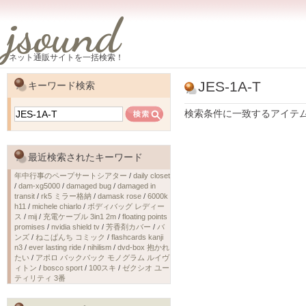
jsound
ネット通販サイトを一括検索！
JES-1A-T
キーワード検索
検索条件に一致するアイテ
最近検索されたキーワード
年中行事のペープサートシアター
/
daily closet
/
dam-xg5000
/
damaged bug
/
damaged in
transit
/
rk5 ミラー格納
/
damask rose
/
6000k
h11
/
michele chiarlo
/
ボディバッグ レディー
ス
/
mij
/
充電ケーブル 3in1 2m
/
floating points
promises
/
nvidia shield tv
/
芳香剤カバー
/
バ
ンズ
/
ねこぱんち コミック
/
flashcards kanji
n3
/
ever lasting ride
/
nihilism
/
dvd-box 抱かれ
たい
/
アポロ バックパック モノグラム ルイヴ
ィトン
/
bosco sport
/
100スキ
/
ゼクシオ ユー
ティリティ 3番