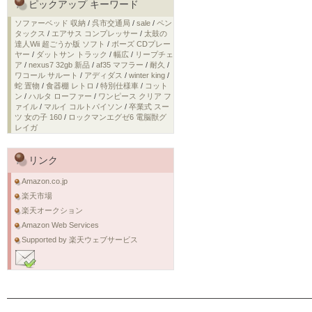
ピックアップ キーワード
ソファーベッド 収納
/
呉市交通局
/
sale
/
ペン
タックス
/
エアサス コンプレッサー
/
太鼓の
達人Wii 超ごうか版 ソフト
/
ボーズ CDプレー
ヤー
/
ダットサン トラック
/
幅広
/
リープチェ
ア
/
nexus7 32gb 新品
/
af35 マフラー
/
耐久
/
ワコール サルート
/
アディダス
/
winter king
/
蛇 置物
/
食器棚 レトロ
/
特別仕様車
/
コット
ン
/
ハルタ ローファー
/
ワンピース クリア フ
ァイル
/
マルイ コルトパイソン
/
卒業式 スー
ツ 女の子 160
/
ロックマンエグゼ6 電脳獣グ
レイガ
リンク
Amazon.co.jp
楽天市場
楽天オークション
Amazon Web Services
Supported by 楽天ウェブサービス