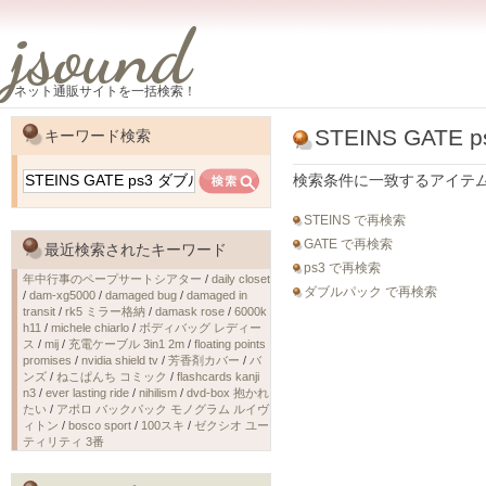
jsound
ネット通販サイトを一括検索！
STEINS GATE
キーワード検索
検索条件に一致するアイテ
STEINS で再検索
GATE で再検索
最近検索されたキーワード
ps3 で再検索
年中行事のペープサートシアター
/
daily closet
ダブルパック で再検索
/
dam-xg5000
/
damaged bug
/
damaged in
transit
/
rk5 ミラー格納
/
damask rose
/
6000k
h11
/
michele chiarlo
/
ボディバッグ レディー
ス
/
mij
/
充電ケーブル 3in1 2m
/
floating points
promises
/
nvidia shield tv
/
芳香剤カバー
/
バ
ンズ
/
ねこぱんち コミック
/
flashcards kanji
n3
/
ever lasting ride
/
nihilism
/
dvd-box 抱かれ
たい
/
アポロ バックパック モノグラム ルイヴ
ィトン
/
bosco sport
/
100スキ
/
ゼクシオ ユー
ティリティ 3番