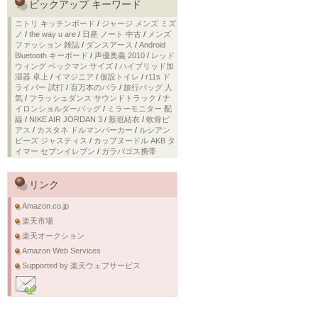
ピックアップ キーワード
ニトリ キッチンボード
/
ジャージ メンズ ミズ
ノ
/
the way u are
/
日産 ノート 中古
/
メンズ
ファッション 雑誌
/
ダンスアース
/
Android
Bluetooth キーボード
/
声優奥義 2010
/
レッド
ウィング ベックマン サイズ
/
ハイブリッド加
湿器 卓上
/
イマジニア
/
仮設トイレ
/
r11s ド
ライバー 試打
/
百万本のバラ
/
旅行バッグ 人
気
/
フラッシュダンス サウンドトラック
/
ナ
イロンショルダーバッグ
/
ミラーモニター 配
線
/
NIKE AIR JORDAN 3
/
新垣結衣
/
軟骨ピ
アス
/
カスタネ ドルマンパーカー
/
ルシアン
ビーズ ジャスティス
/
カップヌードル AKB タ
イマー セブンイレブン
/
ガラパゴス携帯
リンク
Amazon.co.jp
楽天市場
楽天オークション
Amazon Web Services
Supported by 楽天ウェブサービス