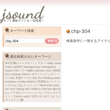
jsound
ネット通販サイトを一括検索！
chp-304
キーワード検索
検索条件に一致するアイテ
最近検索されたキーワード
年中行事のペープサートシアター
/
daily closet
/
dam-xg5000
/
damaged bug
/
damaged in
transit
/
rk5 ミラー格納
/
damask rose
/
6000k
h11
/
michele chiarlo
/
ボディバッグ レディー
ス
/
mij
/
充電ケーブル 3in1 2m
/
floating points
promises
/
nvidia shield tv
/
芳香剤カバー
/
バ
ンズ
/
ねこぱんち コミック
/
flashcards kanji
n3
/
ever lasting ride
/
nihilism
/
dvd-box 抱かれ
たい
/
アポロ バックパック モノグラム ルイヴ
ィトン
/
bosco sport
/
100スキ
/
ゼクシオ ユー
ティリティ 3番