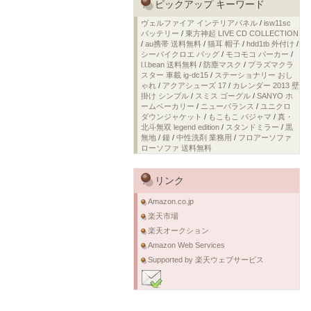
ピックアップ キーワード
ヴェルファイア インテリアパネル
/
isw11sc
バッテリー
/
東方神起 LIVE CD COLLECTION
/
au携帯 送料無料
/
猫耳 帽子
/
hdd1tb 外付け
/
シーバイクロエ バッグ
/
モコモコ パーカー
/
l.l.bean 送料無料
/
防塵マスク
/
プラズマクラ
スター 車載 ig-dc15
/
ステーショナリー おし
ゃれ
/
アクアシューズ 17
/
カレンダー 2013 壁
掛け シンプル
/
スミス ゴーグル
/
SANYO ホ
ームベーカリー
/
ニューバランス
/
ユニクロ
ダウンジャケット
/
もこもこ パジャマ
/
真・
北斗無双 legend edition
/
スタンドミラー
/
黒
無地
/
鐘
/
中性洗剤 業務用
/
フロアーソファ
ローソファ 送料無料
リンク
Amazon.co.jp
楽天市場
楽天オークション
Amazon Web Services
Supported by 楽天ウェブサービス