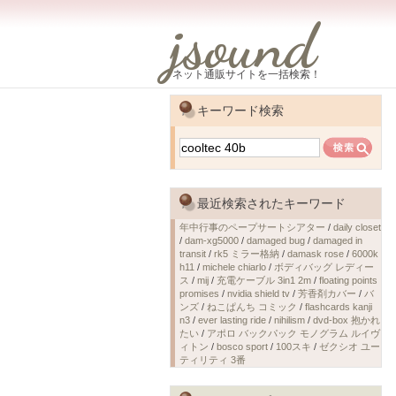
jsound
ネット通販サイトを一括検索！
キーワード検索
最近検索されたキーワード
年中行事のペープサートシアター
/
daily closet
/
dam-xg5000
/
damaged bug
/
damaged in
transit
/
rk5 ミラー格納
/
damask rose
/
6000k
h11
/
michele chiarlo
/
ボディバッグ レディー
ス
/
mij
/
充電ケーブル 3in1 2m
/
floating points
promises
/
nvidia shield tv
/
芳香剤カバー
/
バ
ンズ
/
ねこぱんち コミック
/
flashcards kanji
n3
/
ever lasting ride
/
nihilism
/
dvd-box 抱かれ
たい
/
アポロ バックパック モノグラム ルイヴ
ィトン
/
bosco sport
/
100スキ
/
ゼクシオ ユー
ティリティ 3番