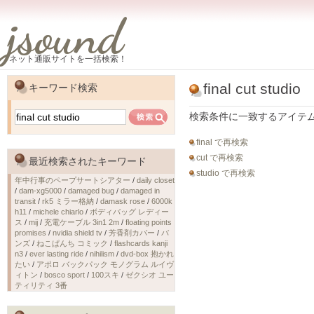
jsound
ネット通販サイトを一括検索！
final cut studio
キーワード検索
検索条件に一致するアイテ
final で再検索
cut で再検索
最近検索されたキーワード
studio で再検索
年中行事のペープサートシアター
/
daily closet
/
dam-xg5000
/
damaged bug
/
damaged in
transit
/
rk5 ミラー格納
/
damask rose
/
6000k
h11
/
michele chiarlo
/
ボディバッグ レディー
ス
/
mij
/
充電ケーブル 3in1 2m
/
floating points
promises
/
nvidia shield tv
/
芳香剤カバー
/
バ
ンズ
/
ねこぱんち コミック
/
flashcards kanji
n3
/
ever lasting ride
/
nihilism
/
dvd-box 抱かれ
たい
/
アポロ バックパック モノグラム ルイヴ
ィトン
/
bosco sport
/
100スキ
/
ゼクシオ ユー
ティリティ 3番