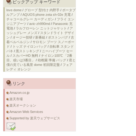
ピックアップ キーワード
love dome
/
グローブ 型付け 内野手
/
ポータブ
ルアンプ
/
AQUOS phone zeta sh-02e 充電
/
チャコールグレー カーディガン
/
フライ エン
ジニアブーツ
/
avic-zh990md
/
Panasonic 充
電池
/
ラルフローレン ニットジャケット
/
ア
ッシュグレー メンズ
/
スタンドライト デザイ
ン
/
オージー技研
/
新番組
/
ボストンパグ
/
古
着ベルベルジン
/
サロモン ブーツ スノーボー
ド
/
トッズ ナイロンバッグ
/
自転車 スタンド
バネ
/
黒ストッキング
/
ニーハイブーツ セー
ル
/
スカパーHD 無料
/
ナイロン100℃ 「2番
目、或いは3番目」
/
幼稚園 準備 バッグ
/
君と
僕の見ている風景 dome 初回限定盤
/
フェア
レディ オレンジ
リンク
Amazon.co.jp
楽天市場
楽天オークション
Amazon Web Services
Supported by 楽天ウェブサービス