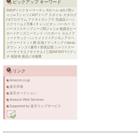
ピックアップ キーワード
EMVP
/
ドクターマーチン 8ホール uk5
/
関ジ
ャニ∞ Tシャツ
/
AST
/
ヘア スタイル カタログ
/
dプログラム アクネ
/
ガンプラ 完成品
/
ハン
ドクリーム
/
万事
/
チャンピオン パーカー リ
バース
/
ステップニー
/
関ジャニ∞ 無責任ヒー
ロー
/
ディズニーランド パスポート 小人
/
フ
ィードサック ハンドメイド
/
デジモンアドベ
ンチャー
/
ドット柄 生地
/
マッチング
/
tatras
ダウン メンズ
/
蕨市
/
形状記憶 シャツ
/
スー
パーサイヤ人
/
サイヤ人
/
三国INFINITY
/
グッ
チ 長財布 新品
/
冷蔵庫
リンク
Amazon.co.jp
楽天市場
楽天オークション
Amazon Web Services
Supported by 楽天ウェブサービス