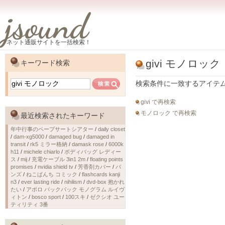
jsound
ネット通販サイトを一括検索！
givi モノロック
キーワード検索
検索条件に一致するアイテ
givi で再検索
モノロック で再検索
最近検索されたキーワード
年中行事のペープサートシアター
/
daily closet
/
dam-xg5000
/
damaged bug
/
damaged in
transit
/
rk5 ミラー格納
/
damask rose
/
6000k
h11
/
michele chiarlo
/
ボディバッグ レディー
ス
/
mij
/
充電ケーブル 3in1 2m
/
floating points
promises
/
nvidia shield tv
/
芳香剤カバー
/
バ
ンズ
/
ねこぱんち コミック
/
flashcards kanji
n3
/
ever lasting ride
/
nihilism
/
dvd-box 抱かれ
たい
/
アポロ バックパック モノグラム ルイヴ
ィトン
/
bosco sport
/
100スキ
/
ゼクシオ ユー
ティリティ 3番