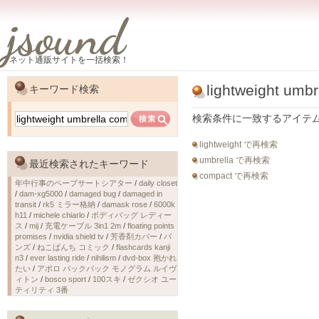
jsound
ネット通販サイトを一括検索！
lightweight umb
キーワード検索
検索条件に一致するアイテ
lightweight で再検索
umbrella で再検索
最近検索されたキーワード
compact で再検索
年中行事のペープサートシアター
/
daily closet
/
dam-xg5000
/
damaged bug
/
damaged in
transit
/
rk5 ミラー格納
/
damask rose
/
6000k
h11
/
michele chiarlo
/
ボディバッグ レディー
ス
/
mij
/
充電ケーブル 3in1 2m
/
floating points
promises
/
nvidia shield tv
/
芳香剤カバー
/
バ
ンズ
/
ねこぱんち コミック
/
flashcards kanji
n3
/
ever lasting ride
/
nihilism
/
dvd-box 抱かれ
たい
/
アポロ バックパック モノグラム ルイヴ
ィトン
/
bosco sport
/
100スキ
/
ゼクシオ ユー
ティリティ 3番