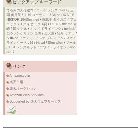
ピックアップ キーワード
てるみの人形絵本
/
コーチ メンズ
/
kid a
/
三
国 黄月英
/
D-10 ローランド
/
Nikon DX AF-S
NIKKOR 18-55mm ed
/
遊戯王 ダイガスタフェ
ニックス
/
グ 初音ミク A賞
/
LC-7P
/
the me 宮
崎
/
銅 ケトル
/
トッズ ドライビング
/
minisd
/
エヴァンゲリオン 全巻
/
金沢箔
/
牡丹 サアラ
/
SHINee ファンミ
/
アスナ プレミアム
/
スカイ
ラインクーペ v36
/
t4vwd
/
Ellen allien
/
プール
/
K-01 レンズキット
/
ホワイトライオン
/
aibo
ers-7
リンク
Amazon.co.jp
楽天市場
楽天オークション
Amazon Web Services
Supported by 楽天ウェブサービス