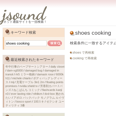
jsound
ネット通販サイトを一括検索！
shoes cooking
キーワード検索
検索条件に一致するアイテ
shoes で再検索
cooking で再検索
最近検索されたキーワード
年中行事のペープサートシアター
/
daily closet
/
dam-xg5000
/
damaged bug
/
damaged in
transit
/
rk5 ミラー格納
/
damask rose
/
6000k
h11
/
michele chiarlo
/
ボディバッグ レディー
ス
/
mij
/
充電ケーブル 3in1 2m
/
floating points
promises
/
nvidia shield tv
/
芳香剤カバー
/
バ
ンズ
/
ねこぱんち コミック
/
flashcards kanji
n3
/
ever lasting ride
/
nihilism
/
dvd-box 抱かれ
たい
/
アポロ バックパック モノグラム ルイヴ
ィトン
/
bosco sport
/
100スキ
/
ゼクシオ ユー
ティリティ 3番