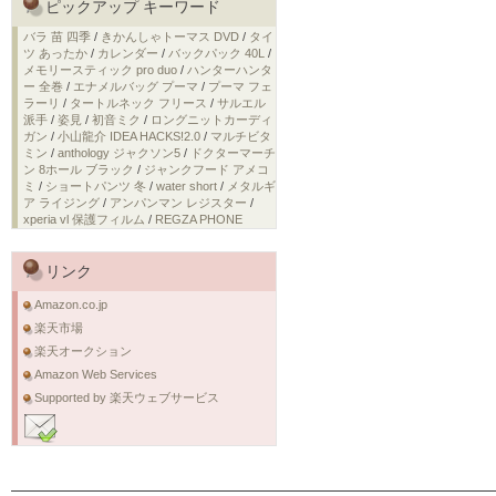
ピックアップ キーワード
バラ 苗 四季
/
きかんしゃトーマス DVD
/
タイ
ツ あったか
/
カレンダー
/
バックパック 40L
/
メモリースティック pro duo
/
ハンターハンタ
ー 全巻
/
エナメルバッグ プーマ
/
プーマ フェ
ラーリ
/
タートルネック フリース
/
サルエル
派手
/
姿見
/
初音ミク
/
ロングニットカーディ
ガン
/
小山龍介 IDEA HACKS!2.0
/
マルチビタ
ミン
/
anthology ジャクソン5
/
ドクターマーチ
ン 8ホール ブラック
/
ジャンクフード アメコ
ミ
/
ショートパンツ 冬
/
water short
/
メタルギ
ア ライジング
/
アンパンマン レジスター
/
xperia vl 保護フィルム
/
REGZA PHONE
リンク
Amazon.co.jp
楽天市場
楽天オークション
Amazon Web Services
Supported by 楽天ウェブサービス