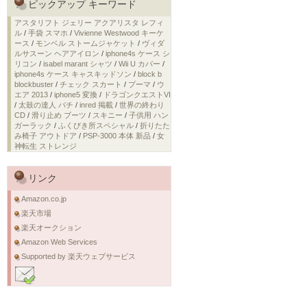
ピックアップ キーワード
アスタリフト ジェリー アクアリスタ レフィ
ル
/
手袋 スマホ
/
Vivienne Westwood キーケ
ース
/
モンベル ストームジャケット
/
ヴィダ
ルサスーン ヘアアイロン
/
iphone4s ケース シ
リコン
/
isabel marant シャツ
/
Wii U カバー
/
iphone4s ケース キャスキッドソン
/
block b
blockbuster
/
チェック スカート
/
プーマ
/
ウ
エア 2013
/
iphone5 変換
/
ドラゴンクエストVI
/
太鼓の達人 バチ
/
inred 掲載
/
世界の終わり
CD
/
滑り止め ブーツ
/
スキニー
/
子供用 ハン
ガーラック
/
ふくびき所スペシャル
/
折りたた
み椅子 アウトドア
/
PSP-3000 本体 新品
/
女
神転生 ストレンジ
リンク
Amazon.co.jp
楽天市場
楽天オークション
Amazon Web Services
Supported by 楽天ウェブサービス