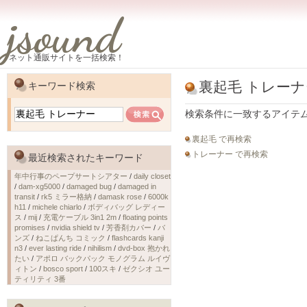
jsound
ネット通販サイトを一括検索！
裏起毛 トレーナ
キーワード検索
検索条件に一致するアイテ
裏起毛 で再検索
トレーナー で再検索
最近検索されたキーワード
年中行事のペープサートシアター
/
daily closet
/
dam-xg5000
/
damaged bug
/
damaged in
transit
/
rk5 ミラー格納
/
damask rose
/
6000k
h11
/
michele chiarlo
/
ボディバッグ レディー
ス
/
mij
/
充電ケーブル 3in1 2m
/
floating points
promises
/
nvidia shield tv
/
芳香剤カバー
/
バ
ンズ
/
ねこぱんち コミック
/
flashcards kanji
n3
/
ever lasting ride
/
nihilism
/
dvd-box 抱かれ
たい
/
アポロ バックパック モノグラム ルイヴ
ィトン
/
bosco sport
/
100スキ
/
ゼクシオ ユー
ティリティ 3番